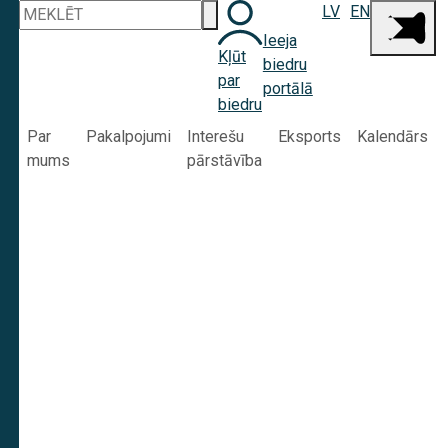
LV
EN
Ieeja
Kļūt
biedru
par
portālā
biedru
Par
Pakalpojumi
Interešu
Eksports
Kalendārs
mums
pārstāvība