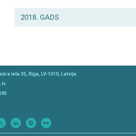
2018. GADS
āra iela 35, Rīga, LV-1010, Latvija
.lv
595