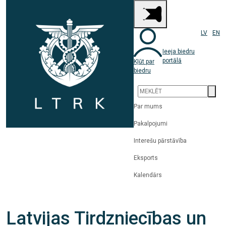
LV
EN
Ieeja biedru
portālā
Kļūt par
biedru
Par mums
Pakalpojumi
Interešu pārstāvība
Eksports
Kalendārs
Latvijas Tirdzniecības un