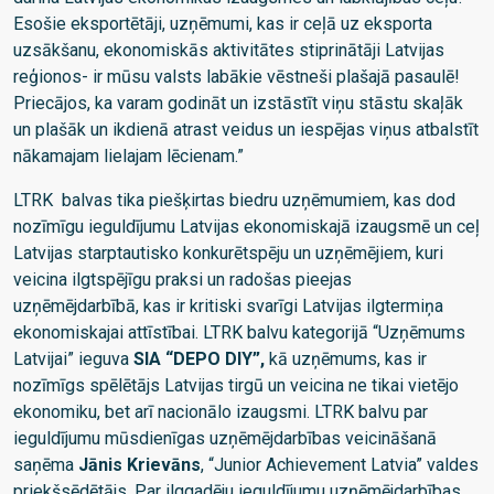
Esošie eksportētāji, uzņēmumi, kas ir ceļā uz eksporta
uzsākšanu, ekonomiskās aktivitātes stiprinātāji Latvijas
reģionos- ir mūsu valsts labākie vēstneši plašajā pasaulē!
Priecājos, ka varam godināt un izstāstīt viņu stāstu skaļāk
un plašāk un ikdienā atrast veidus un iespējas viņus atbalstīt
nākamajam lielajam lēcienam.”
LTRK balvas tika piešķirtas biedru uzņēmumiem, kas dod
nozīmīgu ieguldījumu Latvijas ekonomiskajā izaugsmē un ceļ
Latvijas starptautisko konkurētspēju un uzņēmējiem, kuri
veicina ilgtspējīgu praksi un radošas pieejas
uzņēmējdarbībā, kas ir kritiski svarīgi Latvijas ilgtermiņa
ekonomiskajai attīstībai. LTRK balvu kategorijā “Uzņēmums
Latvijai” ieguva
SIA “DEPO DIY”,
kā uzņēmums, kas ir
nozīmīgs spēlētājs Latvijas tirgū un veicina ne tikai vietējo
ekonomiku, bet arī nacionālo izaugsmi. LTRK balvu par
ieguldījumu mūsdienīgas uzņēmējdarbības veicināšanā
saņēma
Jānis Krievāns
, “Junior Achievement Latvia” valdes
priekšsēdētājs. Par ilggadēju ieguldījumu uzņēmējdarbības