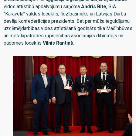
vides attīstībā apbalvojumu saņēma
Andris Bite
, SIA
“Karavela” valdes loceklis, līdzīpašnieks un Latvijas Darba
devēju konfederācijas prezidents. Bet par mūža ieguldījumu
uzņēmējdarbības vides attīstīšanā godināts tika Mašīnbūves
un metālapstrādes rūpniecības asociācijas dibinātājs un
padomes loceklis
Vilnis Rantiņš
.