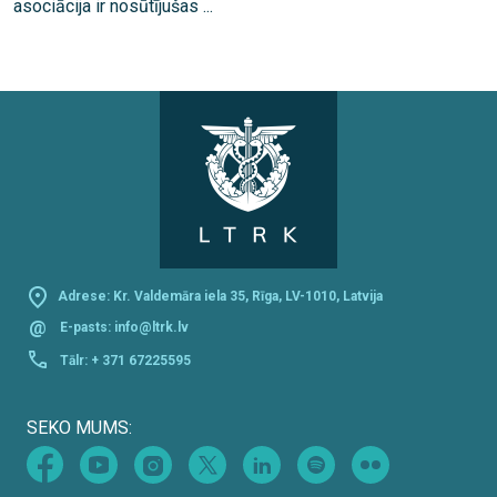
asociācija ir nosūtījušas ...
Adrese: Kr. Valdemāra iela 35, Rīga, LV-1010, Latvija
@
E-pasts:
info@ltrk.lv
Tālr:
+ 371 67225595
SEKO MUMS: