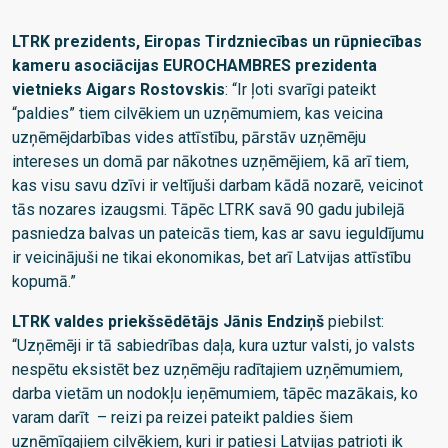
LTRK prezidents, Eiropas Tirdzniecības un rūpniecības
kameru asociācijas EUROCHAMBRES prezidenta
vietnieks Aigars Rostovskis
: “Ir ļoti svarīgi pateikt
“paldies” tiem cilvēkiem un uzņēmumiem, kas veicina
uzņēmējdarbības vides attīstību, pārstāv uzņēmēju
intereses un domā par nākotnes uzņēmējiem, kā arī tiem,
kas visu savu dzīvi ir veltījuši darbam kādā nozarē, veicinot
tās nozares izaugsmi. Tāpēc LTRK savā 90 gadu jubilejā
pasniedza balvas un pateicās tiem, kas ar savu ieguldījumu
ir veicinājuši ne tikai ekonomikas, bet arī Latvijas attīstību
kopumā.”
LTRK valdes priekšsēdētājs Jānis Endziņš
piebilst:
“Uzņēmēji ir tā sabiedrības daļa, kura uztur valsti, jo valsts
nespētu eksistēt bez uzņēmēju radītajiem uzņēmumiem,
darba vietām un nodokļu ieņēmumiem, tāpēc mazākais, ko
varam darīt – reizi pa reizei pateikt paldies šiem
uzņēmīgajiem cilvēkiem, kuri ir patiesi Latvijas patrioti ik