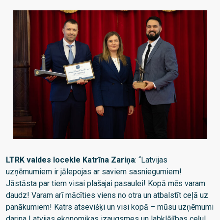
LTRK valdes locekle Katrīna Zariņa
: “Latvijas
uzņēmumiem ir jālepojas ar saviem sasniegumiem!
Jāstāsta par tiem visai plašajai pasaulei! Kopā mēs varam
daudz! Varam arī mācīties viens no otra un atbalstīt ceļā uz
panākumiem! Katrs atsevišķi un visi kopā – mūsu uzņēmumi
darina Latvijas ekonomikas izaugsmes un labklājības ceļu!