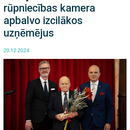
rūpniecības kamera
apbalvo izcilākos
uzņēmējus
20.12.2024