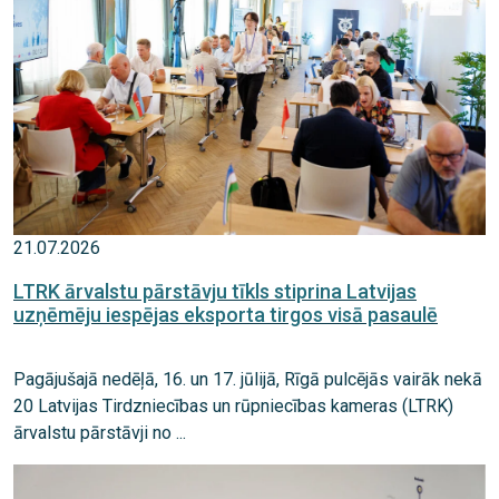
21.07.2026
LTRK ārvalstu pārstāvju tīkls stiprina Latvijas
uzņēmēju iespējas eksporta tirgos visā pasaulē
Pagājušajā nedēļā, 16. un 17. jūlijā, Rīgā pulcējās vairāk nekā
20 Latvijas Tirdzniecības un rūpniecības kameras (LTRK)
ārvalstu pārstāvji no ...