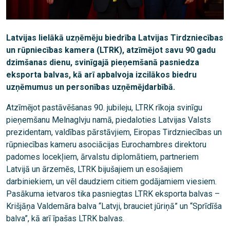
Latvijas lielākā uzņēmēju biedrība Latvijas Tirdzniecības
un rūpniecības kamera (LTRK), atzīmējot savu 90 gadu
dzimšanas dienu, svinīgajā pieņemšanā pasniedza
eksporta balvas, kā arī apbalvoja izcilākos biedru
uzņēmumus un personības uzņēmējdarbībā.
Atzīmējot pastāvēšanas 90. jubileju, LTRK rīkoja svinīgu
pieņemšanu Melnaglvju namā, piedaloties Latvijas Valsts
prezidentam, valdības pārstāvjiem, Eiropas Tirdzniecības un
rūpniecības kameru asociācijas Eurochambres direktoru
padomes locekļiem, ārvalstu diplomātiem, partneriem
Latvijā un ārzemēs, LTRK bijušajiem un esošajiem
darbiniekiem, un vēl daudziem citiem godājamiem viesiem.
Pasākuma ietvaros tika pasniegtas LTRK eksporta balvas –
Krišjāņa Valdemāra balva “Latvji, brauciet jūriņā” un “Sprīdīša
balva”, kā arī īpašas LTRK balvas.