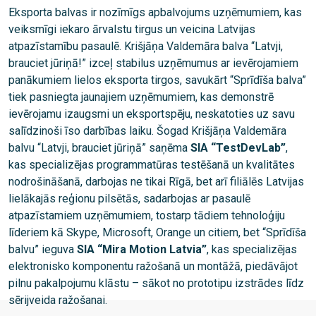
Eksporta balvas ir nozīmīgs apbalvojums uzņēmumiem, kas
veiksmīgi iekaro ārvalstu tirgus un veicina Latvijas
atpazīstamību pasaulē. Krišjāņa Valdemāra balva “Latvji,
brauciet jūriņā!” izceļ stabilus uzņēmumus ar ievērojamiem
panākumiem lielos eksporta tirgos, savukārt “Sprīdīša balva”
tiek pasniegta jaunajiem uzņēmumiem, kas demonstrē
ievērojamu izaugsmi un eksportspēju, neskatoties uz savu
salīdzinoši īso darbības laiku. Šogad Krišjāņa Valdemāra
balvu “Latvji, brauciet jūriņā” saņēma
SIA “TestDevLab”
,
kas specializējas programmatūras testēšanā un kvalitātes
nodrošināšanā, darbojas ne tikai Rīgā, bet arī filiālēs Latvijas
lielākajās reģionu pilsētās, sadarbojas ar pasaulē
atpazīstamiem uzņēmumiem, tostarp tādiem tehnoloģiju
līderiem kā Skype, Microsoft, Orange un citiem, bet “Sprīdīša
balvu” ieguva
SIA “Mira Motion Latvia”
, kas specializējas
elektronisko komponentu ražošanā un montāžā, piedāvājot
pilnu pakalpojumu klāstu – sākot no prototipu izstrādes līdz
sērijveida ražošanai.