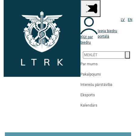
LV
EN
Ieeja biedru
portālā
Kļūt par
biedru
Par mums
Pakalpojumi
Interešu pārstāvība
Eksports
Kalendārs