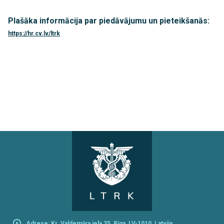
Plašāka informācija par piedāvājumu un pieteikšanās:
https://hr.cv.lv/ltrk
Adrese: Kr. Valdemāra iela 35, Rīga, LV-1010, Latvija