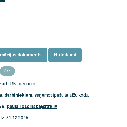
rmācijas dokuments
Noteikumi
Šeit
kai LTRK biedriem
u darbiniekiem
, saņemot īpašu atlaižu kodu.
vei:
paula.rossinska@ltrk.lv
dz: 31.12.2026.