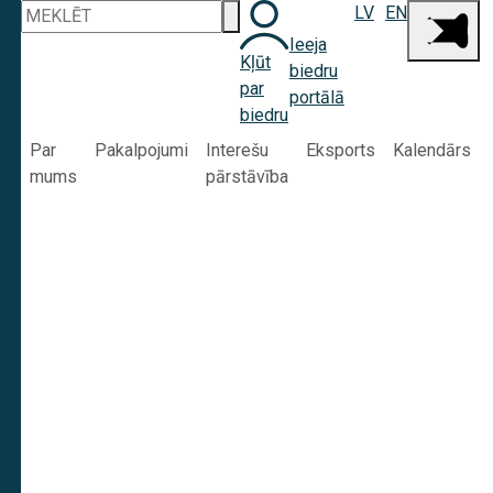
LV
EN
Ieeja
Kļūt
biedru
par
portālā
biedru
Par
Pakalpojumi
Interešu
Eksports
Kalendārs
mums
pārstāvība