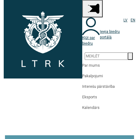
LV
EN
Ieeja biedru
portālā
Kļūt par
biedru
Par mums
Pakalpojumi
Interešu pārstāvība
Eksports
Kalendārs