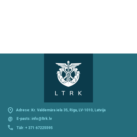
Adrese: Kr. Valdemāra iela 35, Rīga, LV-1010, Latvija
@
E-pasts:
info@ltrk.lv
Tālr:
+ 371 67225595