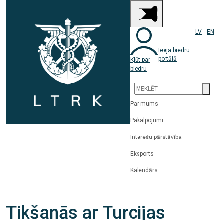
LV
EN
Ieeja biedru
portālā
Kļūt par
biedru
Par mums
Pakalpojumi
Interešu pārstāvība
Eksports
Kalendārs
Tikšanās ar Turcijas