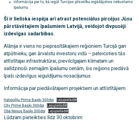
informācija par to, kā iegūt Turcijas pilsonību iegādājoties nekustamo
īpašumu
Šī ir lieliska iespēja arī atrast potenciālus pircējus Jūsu
pārstāvētajiem īpašumiem Latvijā, veidojot divpusēji
izdevīgas sadarbības.
Alānija ir viens no pieprasītākajiem reģioniem Turcijā gan
atpūtnieku, gan ārvalstu investoru vidū – pateicoties tās
attīstītajai infrastruktūrai, pievilcīgajam klimatam un
salīdzinoši zemajām īpašumu cenām, šis reģions piedāvā
īpaši izdevīgus ieguldījumu nosacījumus.
Informācija par piedāvātajiem projektiem un attīstītājiem:
Hatipoğlu Prime Baskı 300dpi
Lejupielādēt
City Prime Baskı 300dpi
Lejupielādēt
Oba Nexus Baskı 300dpi
Lejupielādēt
Lūdzam pieteikties līdz 30.oktobrim: