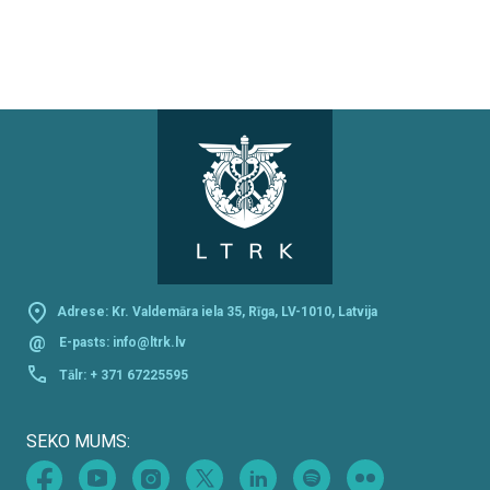
Adrese: Kr. Valdemāra iela 35, Rīga, LV-1010, Latvija
@
E-pasts:
info@ltrk.lv
Tālr:
+ 371 67225595
SEKO MUMS: