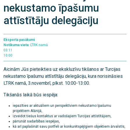
nekustamo īpašumu
attīstītāju delegāciju
Eksporta pasākumi
Notikuma vieta:
LTRK namā
03.11
10:00
Aicinām Jūs pieteikties uz ekskluzīvu tikšanos ar Turcijas
nekustamo īpašumu attīstītāju delegāciju, kura norisināsies
LTRK namā, 3.novembrī, plkst. 10:00-13:00.
Tikšanās laikā būs iespēja:
iepazīties ar aktuāliem un perspektīviem nekustamo īpašumu
projektiem Alānijā,
izveidot tiešus kontaktus ar vadošajiem Turcijas attīstītājiem,
pārrunāt sadarbības iespējas,
kā arī paplašināt savu portfeli ar konkurētspējīgiem objektiem ārvalstīs,