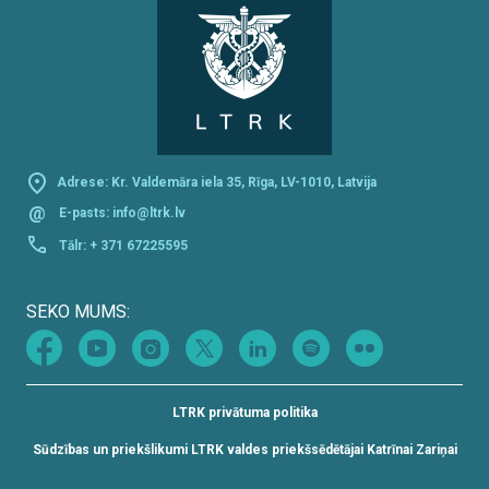
Adrese: Kr. Valdemāra iela 35, Rīga, LV-1010, Latvija
@
E-pasts:
info@ltrk.lv
Tālr:
+ 371 67225595
SEKO MUMS:
LTRK privātuma politika
Sūdzības un priekšlikumi LTRK valdes priekšsēdētājai Katrīnai Zariņai