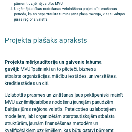
pārņemt uzņēmējdarbību MVU;
Uzņēmējdarbības nodošanas veicināšana projekta īstenošanas
periodā, kā arī nepārtraukta turpināšana plašā mērogā, visās Baltijas
jūras reģiona valstīs.
Projekta plašāks apraksts
Projekta mērķauditorija un galvenie labuma
guvēji:
MVU īpašnieki un to pēcteči, biznesa
atbalsta organizācijas, mācību iestādes, universitātes,
kredītiestādes un citi.
Uzlabotās prasmes un zināšanas ļaus pakāpeniski mainīt
MVU uzņēmējdarbības nodošanu jaunajām paaudzēm
Baltijas jūras reģiona valstīs. Pateicoties uzlabotajiem
modeļiem, labi organizētām starptautiskajām atbalsta
struktūrām, jaunām finansēšanas metodēm un
kvalificētākiem uzņēmējiem, kas būtu gatavi pārņemt