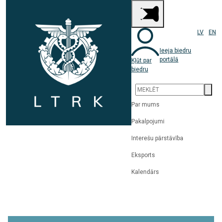
LV
EN
Ieeja biedru
portālā
Kļūt par
biedru
Par mums
Pakalpojumi
Interešu pārstāvība
Eksports
Kalendārs