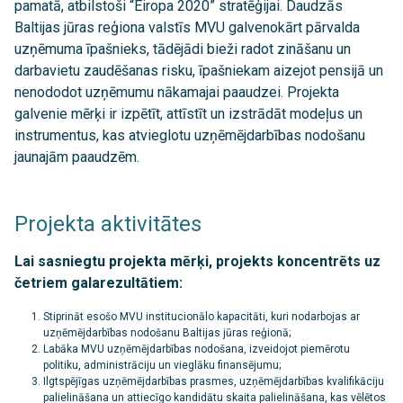
pamatā, atbilstoši “Eiropa 2020” stratēģijai. Daudzās
Baltijas jūras reģiona valstīs MVU galvenokārt pārvalda
uzņēmuma īpašnieks, tādējādi bieži radot zināšanu un
darbavietu zaudēšanas risku, īpašniekam aizejot pensijā un
nenododot uzņēmumu nākamajai paaudzei. Projekta
galvenie mērķi ir izpētīt, attīstīt un izstrādāt modeļus un
instrumentus, kas atvieglotu uzņēmējdarbības nodošanu
jaunajām paaudzēm.
Projekta aktivitātes
Lai sasniegtu projekta mērķi, projekts koncentrēts uz
četriem galarezultātiem:
Stiprināt esošo MVU institucionālo kapacitāti, kuri nodarbojas ar
uzņēmējdarbības nodošanu Baltijas jūras reģionā;
Labāka MVU uzņēmējdarbības nodošana, izveidojot piemērotu
politiku, administrāciju un vieglāku finansējumu;
Ilgtspējīgas uzņēmējdarbības prasmes, uzņēmējdarbības kvalifikāciju
palielināšana un attiecīgo kandidātu skaita palielināšana, kas vēlētos