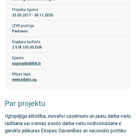
Projekta ilgums:
25.05.2017 - 30.11.2020
LTKR pozīcija:
Partneris
Kopējais budžets:
2 578 105.00 EUR
Epasts:
esprojekti@ltrk.lv
Mājas lapa:
www.inbets.eu
Par projektu
Ilgtspējīga attīstība, inovatīvi uzņēmumi un jaunu darba vietu
radīšana vai vismaz esošo darba vietu nodrošināšana ir
gandrīz jebkuras Eiropas Savienības un nacionālo politiku