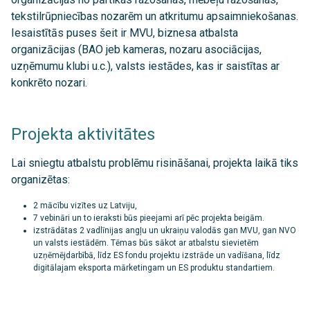
tekstilrūpniecības nozarēm un atkritumu apsaimniekošanas.
Iesaistītās puses šeit ir MVU, biznesa atbalsta
organizācijas (BAO jeb kameras, nozaru asociācijas,
uzņēmumu klubi u.c.), valsts iestādes, kas ir saistītas ar
konkrēto nozari.
Projekta aktivitātes
Lai sniegtu atbalstu problēmu risināšanai, projekta laikā tiks
organizētas:
2 mācību vizītes uz Latviju,
7 vebināri un to ieraksti būs pieejami arī pēc projekta beigām.
izstrādātas 2 vadlīnijas angļu un ukraiņu valodās gan MVU, gan NVO
un valsts iestādēm. Tēmas būs sākot ar atbalstu sievietēm
uzņēmējdarbībā, līdz ES fondu projektu izstrāde un vadīšana, līdz
digitālajam eksporta mārketingam un ES produktu standartiem.