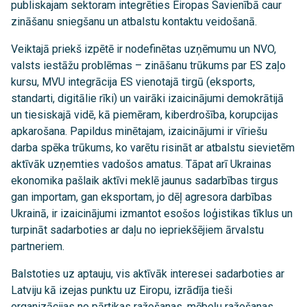
publiskajam sektoram integrēties Eiropas Savienībā caur
zināšanu sniegšanu un atbalstu kontaktu veidošanā.
Veiktajā priekš izpētē ir nodefinētas uzņēmumu un NVO,
valsts iestāžu problēmas – zināšanu trūkums par ES zaļo
kursu, MVU integrācija ES vienotajā tirgū (eksports,
standarti, digitālie rīki) un vairāki izaicinājumi demokrātijā
un tiesiskajā vidē, kā piemēram, kiberdrošība, korupcijas
apkarošana. Papildus minētajam, izaicinājumi ir vīriešu
darba spēka trūkums, ko varētu risināt ar atbalstu sievietēm
aktīvāk uzņemties vadošos amatus. Tāpat arī Ukrainas
ekonomika pašlaik aktīvi meklē jaunus sadarbības tirgus
gan importam, gan eksportam, jo dēļ agresora darbības
Ukrainā, ir izaicinājumi izmantot esošos loģistikas tīklus un
turpināt sadarboties ar daļu no iepriekšējiem ārvalstu
partneriem.
Balstoties uz aptauju, vis aktīvāk interesei sadarboties ar
Latviju kā izejas punktu uz Eiropu, izrādīja tieši
organizācijas no pārtikas ražošanas, mēbeļu ražošanas,