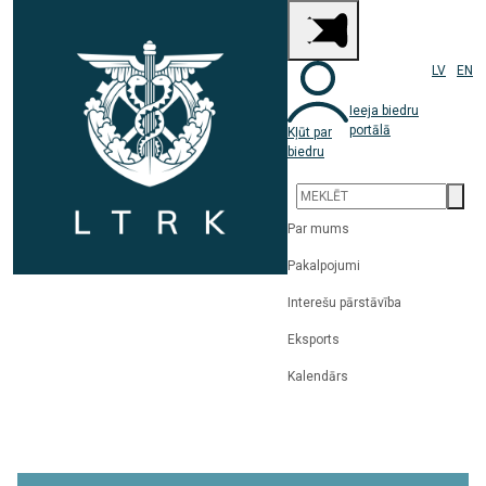
LV
EN
Ieeja biedru
portālā
Kļūt par
biedru
Par mums
Pakalpojumi
Interešu pārstāvība
Eksports
Kalendārs